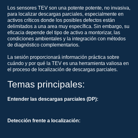
Los sensores TEV son una potente potente, no invasiva,
para localizar descargas parciales, especialmente en
activos críticos donde los posibles defectos están
delimitados a una area muy específica. Sin embargo, su
eficacia depende del tipo de activo a montorizar, las
condiciones ambientales y la integración con métodos
de diagnóstico complementarios.
La sesión proporcionará información práctica sobre
cuándo y por qué la TEV es una herramienta valiosa en
el proceso de localización de descargas parciales.
Temas principales:
Entender las descargas parciales (DP):
Un breve repaso sobre qué son las descargas parciales, sus causas y los riesgos que plantean para la infraestructura eléctrica.
Detección frente a localización:
La distinción entre la detección de descargas parciales y la localización exacta usando nuestro mix de soluciones de Hardware + Software (BlueBox).