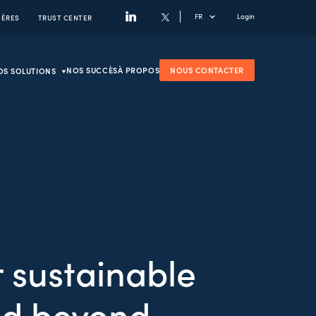
FR
Login
IÈRES
TRUST CENTER
NOS SUCCÈS
À PROPOS
NOUS CONTACTER
OS SOLUTIONS
r sustainable
and beyond