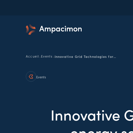
-
-
Accueil
Events
Innovative Grid Technologies for sustainable energy security in Ukraine and beyond
Events
Innovative G
energy se