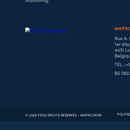
Monitoring
AMPAC
Rue A.
1er éta
4431 Lo
Belgiq
TÉL : +
BE 082
POLITI
© 2026 TOUS DROITS RÉSERVÉS - AMPACIMON