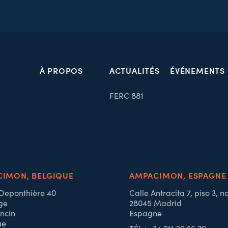
À PROPOS
ACTUALITÉS
ÉVÉNEMENTS
FERC 881
IMON, BELGIQUE
AMPACIMON, ESPAGNE
 Deponthière 40
Calle Antracita 7, piso 3, n
ge
28045 Madrid
ncin
Espagne
ue