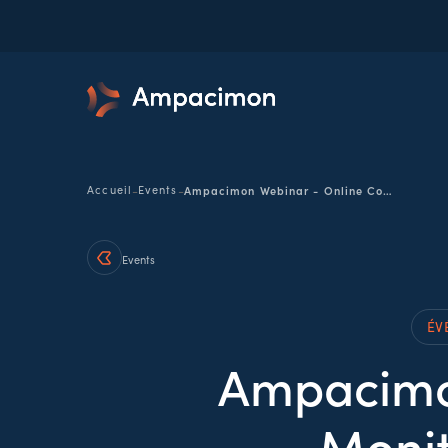
-
-
Accueil
Events
Ampacimon Webinar - Online Condition Monitoring: Puntual o continuo
Events
ÉV
Ampacimon
Monit