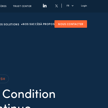
FR
Login
IÈRES
TRUST CENTER
NOS SUCCÈS
À PROPOS
NOUS CONTACTER
OS SOLUTIONS
ISH
 Condition
ntinuo