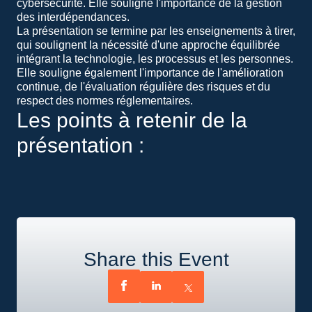
cybersécurité. Elle souligne l'importance de la gestion
des interdépendances.
La présentation se termine par les enseignements à tirer,
qui soulignent la nécessité d'une approche équilibrée
intégrant la technologie, les processus et les personnes.
Elle souligne également l'importance de l'amélioration
continue, de l'évaluation régulière des risques et du
respect des normes réglementaires.
Les points à retenir de la
présentation :
Présentation du DLR
Considérations sur la fiabilité
Considérations relatives à la cybersécurité : L’étendue des menaces à partir du flux de données de bout en bout
Intégration de la fiabilité et de la cybersécurité : comment elles fonctionnent ensemble
A retenir : meilleures pratiques/recommandations/considérations
Share this Event